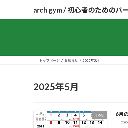
コ
ナ
arch gym / 初心者のための
ン
ビ
テ
ゲ
ン
ー
ツ
シ
へ
ョ
ス
ン
キ
に
ッ
移
トップページ
お知らせ
2025年5月
プ
動
2025年5月
6月
その他
202